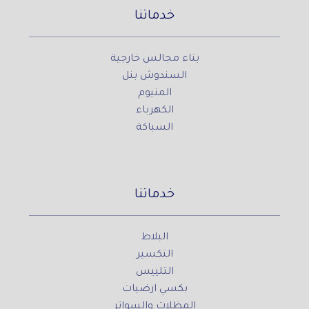
خدماتنا
بناء مجالس خارجية
السندوش بنل
المنيوم
الكهرباء
السباكة
خدماتنا
البلاط
التكسير
التلييس
بكسي ارضيات
المظلات والسواتر