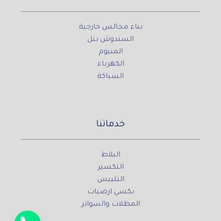
بناء مجالس خارجية
السندوش بنل
المنيوم
الكهرباء
السباكة
خدماتنا
البلاط
التكسير
التلييس
بكسي ارضيات
المظلات والسواتر