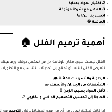
2. اختيار المواد بعناية
3. العمل مع شركة موثوقة
اتصل بنا الآن! 📞
الخاتمة 🎯
أهمية ترميم الفلل 🏠
الفلل ليست مجرد مكان للإقامة؛ بل هي تعكس ذوقك ورفاهيتك، ول
تتعرض الفلل للتلف أو تحتاج إلى تحديثات لتتناسب مع التطورات ا
الرطوبة والتسريبات المائية
🌧️
التشققات في الجدران والأسقف
🧱
تآكل المواد بسبب الزمن
⏳
الحاجة إلى تحسين التصميم الداخلي والخارجي
🎨
إذا كانت فيلتك تعاني من أي من هذه المشاكل، فإن
الترميم
هو الح