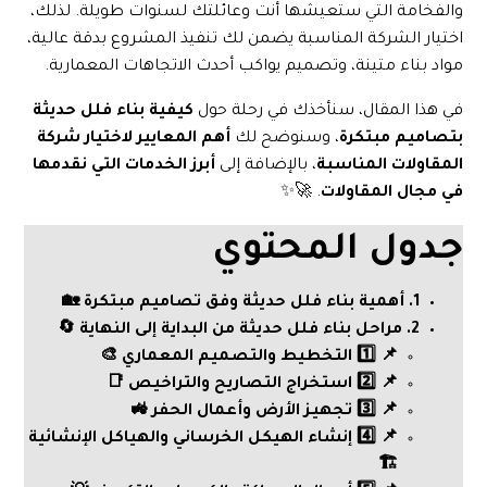
والفخامة التي ستعيشها أنت وعائلتك لسنوات طويلة. لذلك،
اختيار الشركة المناسبة يضمن لك تنفيذ المشروع بدقة عالية،
مواد بناء متينة، وتصميم يواكب أحدث الاتجاهات المعمارية.
في هذا المقال، سنأخذك في رحلة حول
كيفية بناء فلل حديثة
بتصاميم مبتكرة
، وسنوضح لك
أهم المعايير لاختيار شركة
المقاولات المناسبة
، بالإضافة إلى
أبرز الخدمات التي نقدمها
في مجال المقاولات
. 🚀✨
جدول المحتوي
1. أهمية بناء فلل حديثة وفق تصاميم مبتكرة 🏡
2. مراحل بناء فلل حديثة من البداية إلى النهاية 🔄
📌 1️⃣ التخطيط والتصميم المعماري 🎨
📌 2️⃣ استخراج التصاريح والتراخيص 📑
📌 3️⃣ تجهيز الأرض وأعمال الحفر 🚜
📌 4️⃣ إنشاء الهيكل الخرساني والهياكل الإنشائية
🏗️