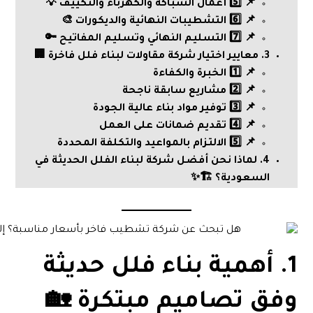
📌 5️⃣ أعمال السباكة والكهرباء والتكييف 💡
📌 6️⃣ التشطيبات النهائية والديكورات 🎨
📌 7️⃣ التسليم النهائي وتسليم المفاتيح 🔑
3. معايير اختيار شركة مقاولات لبناء فلل فاخرة 🏢
📌 1️⃣ الخبرة والكفاءة
📌 2️⃣ مشاريع سابقة ناجحة
📌 3️⃣ توفير مواد بناء عالية الجودة
📌 4️⃣ تقديم ضمانات على العمل
📌 5️⃣ الالتزام بالمواعيد والتكلفة المحددة
4. لماذا نحن أفضل شركة لبناء الفلل الحديثة في
السعودية؟ 🏗️✨
1. أهمية بناء فلل حديثة
وفق تصاميم مبتكرة 🏡