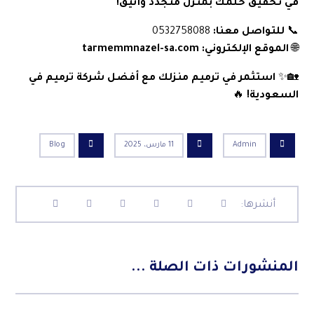
في تحقيق حلمك بمنزل متجدد وأنيق!
📞
للتواصل معنا:
0532758088
🌐
الموقع الإلكتروني:
tarmemmnazel-sa.com
🏡✨
استثمر في ترميم منزلك مع أفضل شركة ترميم في
السعودية!
🔥
Admin
11 مارس، 2025
Blog
المنشورات ذات الصلة ...