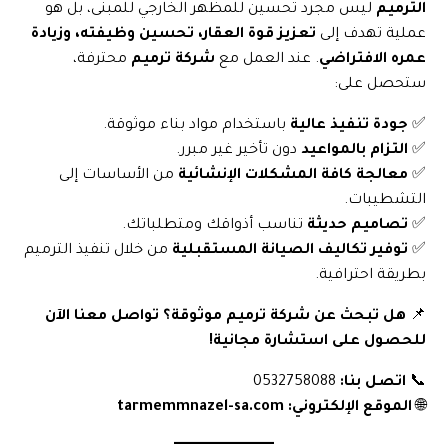
الترميم
ليس مجرد تحسين للمظهر الخارجي للمبنى، بل هو
عملية تهدف إلى
تعزيز قوة العقار، تحسين وظيفته، وزيادة
عمره الافتراضي
. عند العمل مع
شركة ترميم
محترفة،
ستحصل على:
✅
جودة تنفيذ عالية
باستخدام مواد بناء موثوقة.
✅
التزام بالمواعيد
دون تأخير غير مبرر.
✅
معالجة كافة المشكلات الإنشائية
من الأساسات إلى
التشطيبات.
✅
تصاميم حديثة
تناسب أذواقك ومتطلباتك.
✅
توفير تكاليف الصيانة المستقبلية
من خلال تنفيذ الترميم
بطريقة احترافية.
📌
هل تبحث عن شركة ترميم موثوقة؟ تواصل معنا الآن
للحصول على استشارة مجانية!
📞
اتصل بنا:
0532758088
🌐
الموقع الإلكتروني:
tarmemmnazel-sa.com