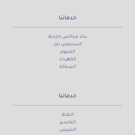
خدماتنا
بناء مجالس خارجية
السندوش بنل
المنيوم
الكهرباء
السباكة
خدماتنا
البلاط
التكسير
التلييس