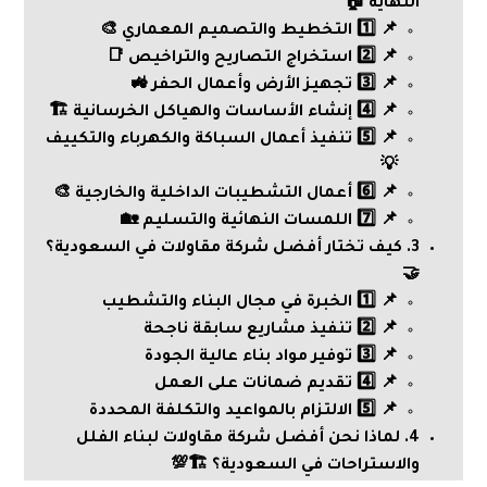
النهاية 🏠
📌 1️⃣ التخطيط والتصميم المعماري 🎨
📌 2️⃣ استخراج التصاريح والتراخيص 📑
📌 3️⃣ تجهيز الأرض وأعمال الحفر 🚜
📌 4️⃣ إنشاء الأساسات والهياكل الخرسانية 🏗️
📌 5️⃣ تنفيذ أعمال السباكة والكهرباء والتكييف
💡
📌 6️⃣ أعمال التشطيبات الداخلية والخارجية 🎨
📌 7️⃣ اللمسات النهائية والتسليم 🏡
3. كيف تختار أفضل شركة مقاولات في السعودية؟
🤝
📌 1️⃣ الخبرة في مجال البناء والتشطيب
📌 2️⃣ تنفيذ مشاريع سابقة ناجحة
📌 3️⃣ توفير مواد بناء عالية الجودة
📌 4️⃣ تقديم ضمانات على العمل
📌 5️⃣ الالتزام بالمواعيد والتكلفة المحددة
4. لماذا نحن أفضل شركة مقاولات لبناء الفلل
والاستراحات في السعودية؟ 🏗️💯