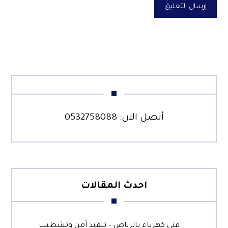
إرسال التعليق
أتصل الان:
0532758088
احدث المقالات
فني كهرباء بالرياض – تنفيذ آمن وتشطيب