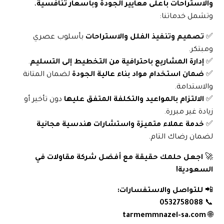
والاستراحات بأعلى معايير الجودة وبأسعار تنافسية
،
وتشمل خدماتنا:
✅
تصميم وتنفيذ الفلل والاستراحات
بأسلوب عصري
ومبتكر.
✅
إدارة المشاريع باحترافية من التخطيط إلى التسليم
.
✅
ضمان استخدام مواد بناء عالية الجودة
لضمان المتانة
والاستدامة.
✅
الالتزام بالمواعيد والتكلفة المتفق عليها
دون تأخير أو
زيادة غير مبررة.
✅
خدمة عملاء متميزة واستشارات هندسية مجانية
لضمان رضاك التام.
🚀
اجعل حلمك حقيقة مع أفضل شركة مقاولات في
السعودية!
📲
للتواصل والاستفسارات:
0532758088
📞
tarmemmnazel-sa.com
🌐