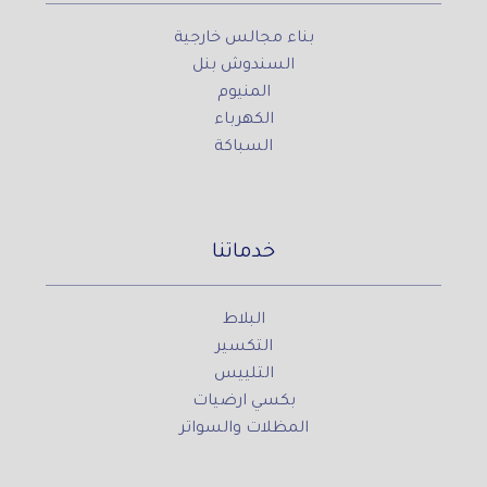
بناء مجالس خارجية
السندوش بنل
المنيوم
الكهرباء
السباكة
خدماتنا
البلاط
التكسير
التلييس
بكسي ارضيات
المظلات والسواتر