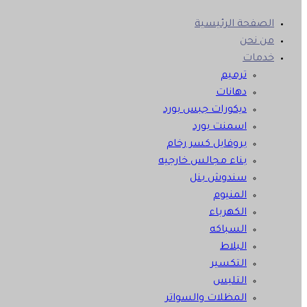
الصفحة الرئيسية
من نحن
خدمات
ترميم
دهانات
ديكورات جبس بورد
اسمنت بورد
بروفايل كسر رخام
بناء مجالس خارجيه
سندوش بنل
المنيوم
الكهرباء
السباكه
البلاط
التكسير
التليس
المظلات والسواتر