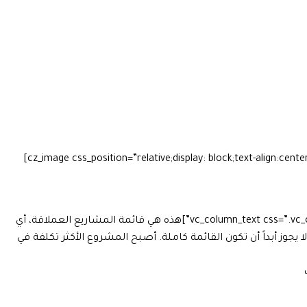
[cz_image css_position=”relative;display: block;text-align:center” image=”265″ id=”cz_13072″][/cz_image][cz_image css_position=”relative;display: block;text-align:center” image=”266″ id=”cz_78814″]
[cz_gap height=”30px” id=”cz_33875″][/vc_column][vc_column width=”1/3″][vc_column_text css=”.vc_custom_1624371240286{margin-bottom: 40px !important;}”]هذه هي قائمة المشاريع العملاقة، أي
وز أبداً أن تكون القائمة كاملة. أصبح المشروع الأكثر تكلفة في