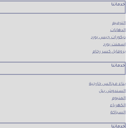
خدماتنا
الترميم
الدهانات
ديكورات جبس بورد
اسمنت بورد
بروفايل كسر رخام
خدماتنا
بناء مجالس خارجية
السندوش بنل
المنيوم
الكهرباء
السباكة
خدماتنا