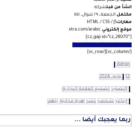
عميل
ابراهيم سعيد
انشأ من قبل
شركة
مكتمل
الجمعة، ٢٩ شوال، ١٤٤١
مهارات
HTML / CSS / JS
موقع إلكتروني
xtra.com/arabic
[cz_gap id=”cz_28070″]
المعاينة الحية
المعاينة الحية
[/vc_column][/vc_row]
Admin
12 يونيو، 2024
التصوير
تصميم العلامة التجارية
إبداعي
شخصي
نشر
هدية مجانية
يلهم
ربما يعجبك أيضا ...